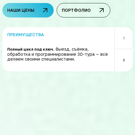
НАШИ ЦЕНЫ
ПОРТФОЛИО
ПРЕИМУЩЕСТВА
Выезд, съёмка,
Полный цикл под ключ.
Интерактив
обработка и программирование 3D-тура — всё
hotspots, 
делаем своими специалистами.
и другие и