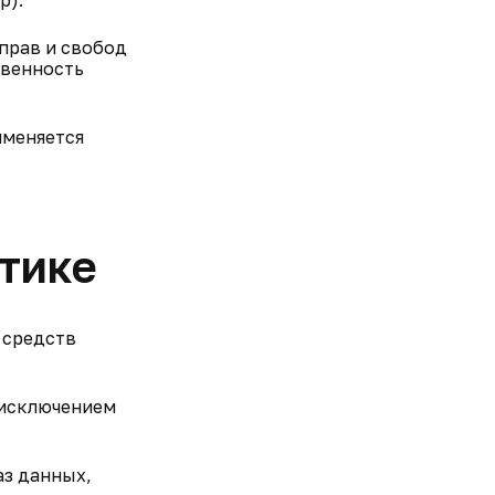
р).
прав и свобод
овенность
именяется
итике
 средств
 исключением
аз данных,