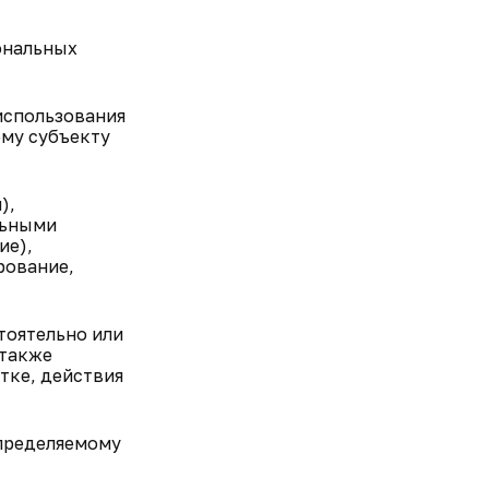
ональных
использования
му субъекту
),
льными
ие),
рование,
тоятельно или
 также
тке, действия
определяемому