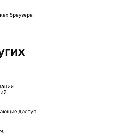
йках браузера
угих
зации
ний
чающие доступ
м,