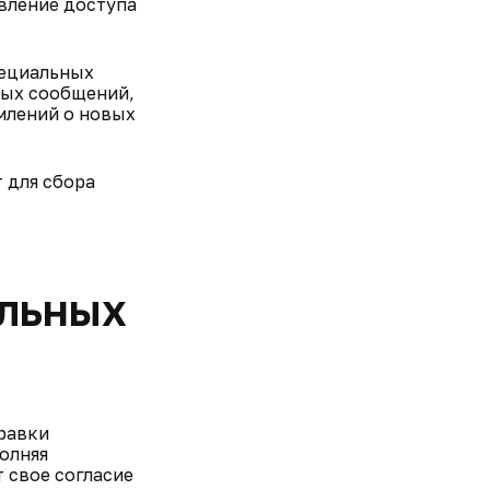
вление доступа
пециальных
ных сообщений,
млений о новых
 для сбора
альных
правки
полняя
 свое согласие