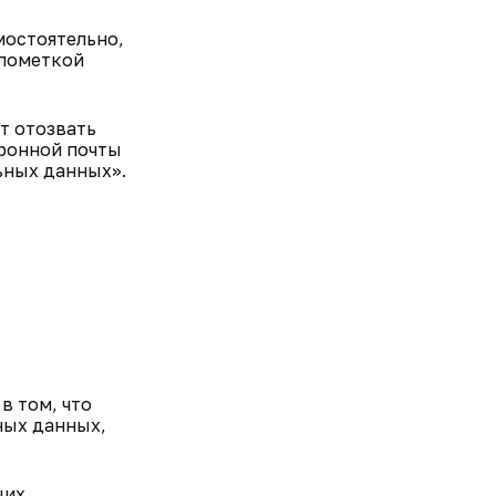
мостоятельно,
пометкой
т отозвать
тронной почты
ьных данных».
в том, что
ных данных,
щих