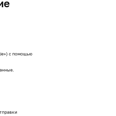
ие
kie») с помощью
анные.
отправки