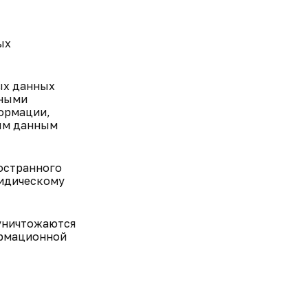
ых
ых данных
нными
формации,
ым данным
ностранного
ридическому
 уничтожаются
ормационной